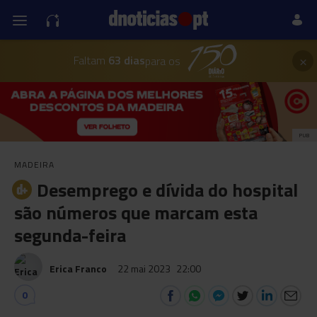
×
Faltam
63 dias
para os
PUB
MADEIRA
Desemprego e dívida do hospital
são números que marcam esta
segunda-feira
Erica Franco
22 mai 2023
22:00
0