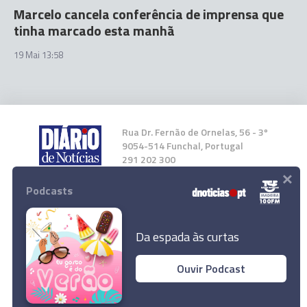
Marcelo cancela conferência de imprensa que
tinha marcado esta manhã
19 Mai 13:58
Rua Dr. Fernão de Ornelas, 56 - 3º
9054-514 Funchal, Portugal
291 202 300
×
Podcasts
Instale a nossa App
Da espada às curtas
Ouvir Podcast
© 2023 Empresa Diário de Notícias, Lda.
Trânsito tranquilo mas já com volume
Todos os direitos reservados.