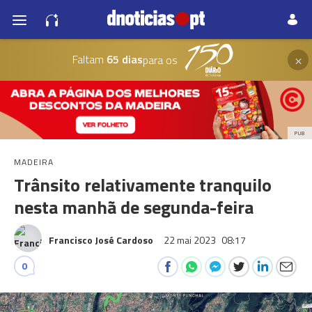
×
Faltam
65 dias
para os
PUB
MADEIRA
Trânsito relativamente tranquilo
nesta manhã de segunda-feira
Francisco José Cardoso
22 mai 2023
08:17
0