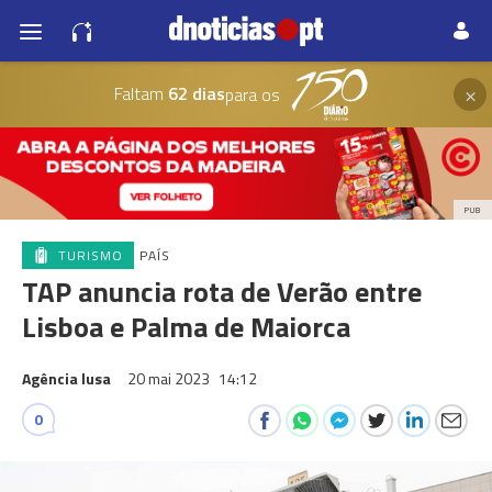
×
Faltam
62 dias
para os
PUB
TURISMO
PAÍS
TAP anuncia rota de Verão entre
Lisboa e Palma de Maiorca
Agência lusa
20 mai 2023
14:12
0