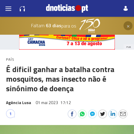
×
Faltam
63 dias
para os
PUB
PAÍS
É dificil ganhar a batalha contra
mosquitos, mas insecto não é
sinónimo de doença
Agência Lusa
01 mai 2023
17:12
1