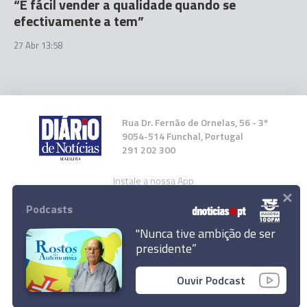
“É fácil vender a qualidade quando se
efectivamente a tem”
27 Abr 13:58
Rua Dr. Fernão de Ornelas, 56 - 3º
9054-514 Funchal, Portugal
291 202 300
Instale a nossa App
×
Podcasts
"Nunca tive ambição de ser
presidente”
© 2023 Empresa Diário de Notícias, Lda.
Ouvir Podcast
Todos os direitos reservados.