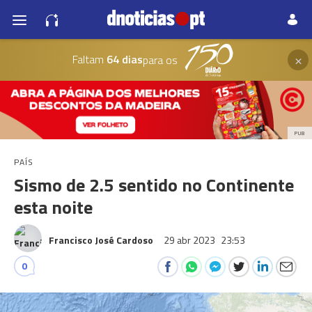
×
Faltam
64 dias
para os
PUB
PAÍS
Sismo de 2.5 sentido no Continente
esta noite
Francisco José Cardoso
29 abr 2023
23:53
0