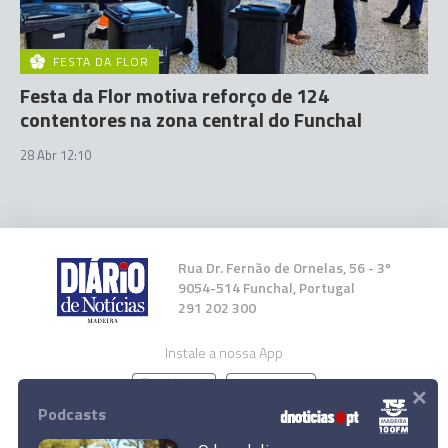
FESTA DA FLOR
Festa da Flor motiva reforço de 124
contentores na zona central do Funchal
28 Abr 12:10
Rua Dr. Fernão de Ornelas, 56 - 3º
9054-514 Funchal, Portugal
291 202 300
Instale a nossa App
×
Podcasts