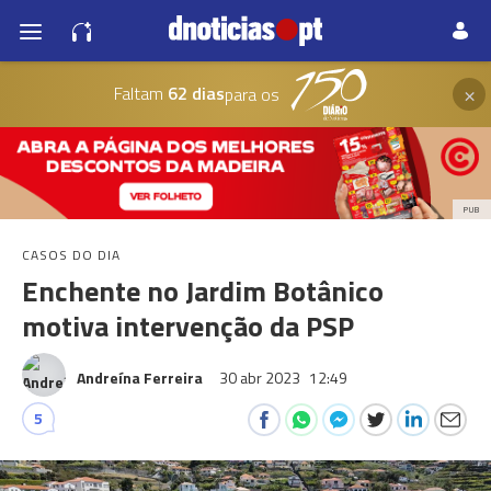
×
Faltam
62 dias
para os
PUB
CASOS DO DIA
Enchente no Jardim Botânico
motiva intervenção da PSP
Andreína Ferreira
30 abr 2023
12:49
5