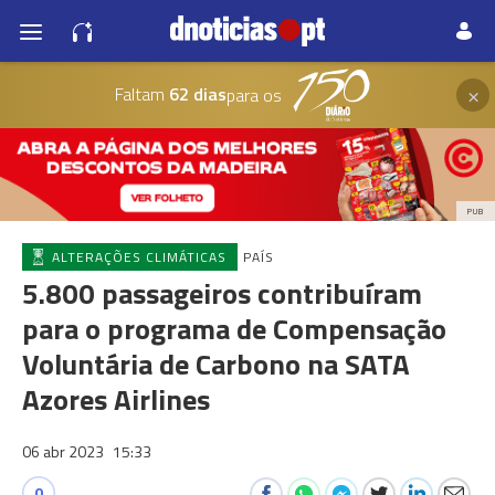
×
Faltam
62 dias
para os
PUB
ALTERAÇÕES CLIMÁTICAS
PAÍS
5.800 passageiros contribuíram
para o programa de Compensação
Voluntária de Carbono na SATA
Azores Airlines
06 abr 2023
15:33
0