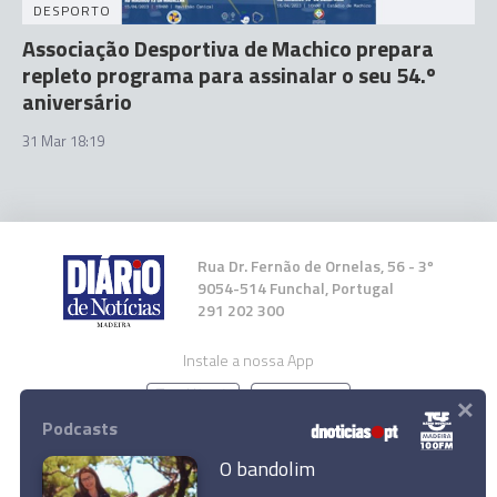
DESPORTO
Associação Desportiva de Machico prepara
repleto programa para assinalar o seu 54.º
aniversário
31 Mar 18:19
Rua Dr. Fernão de Ornelas, 56 - 3º
9054-514 Funchal, Portugal
291 202 300
Instale a nossa App
×
Podcasts
O bandolim