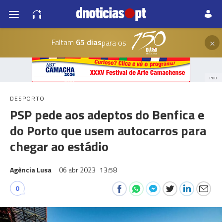
×
Faltam
65 dias
para os
PUB
DESPORTO
PSP pede aos adeptos do Benfica e
do Porto que usem autocarros para
chegar ao estádio
Agência Lusa
06 abr 2023
13:58
0