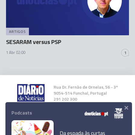
ARTIGOS
SESARAM versus PSP
1 Abr 02:00
1
Rua Dr. Fernão de Ornelas, 56 - 3º
9054-514 Funchal, Portugal
291 202 300
×
Podcasts
Instale a nossa App
Da espada às curtas