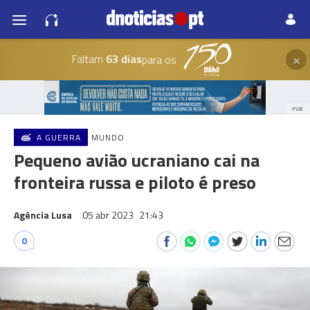
×
Faltam
63 dias
para os
PUB
A GUERRA
MUNDO
Pequeno avião ucraniano cai na
fronteira russa e piloto é preso
Agência Lusa
05 abr 2023
21:43
0