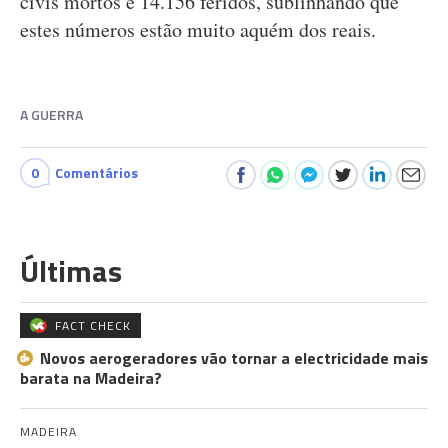
civis mortos e 14.156 feridos, sublinhando que
estes números estão muito aquém dos reais.
A GUERRA
0
Comentários
Últimas
FACT CHECK
Novos aerogeradores vão tornar a electricidade mais
barata na Madeira?
MADEIRA