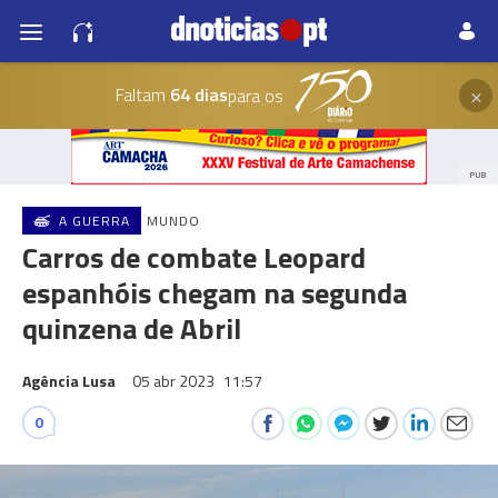
×
Faltam
64 dias
para os
PUB
A GUERRA
MUNDO
Carros de combate Leopard
espanhóis chegam na segunda
quinzena de Abril
Agência Lusa
05 abr 2023
11:57
0