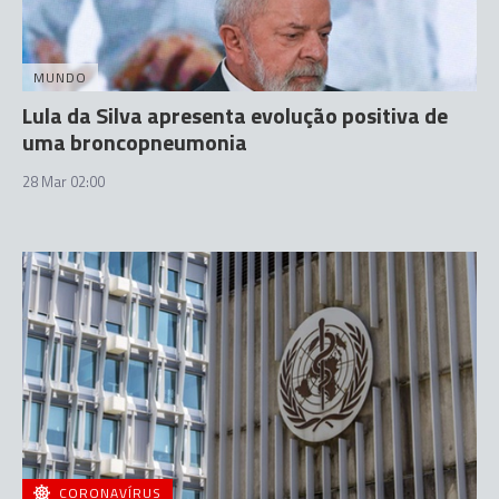
MUNDO
Lula da Silva apresenta evolução positiva de
uma broncopneumonia
28 Mar 02:00
CORONAVÍRUS