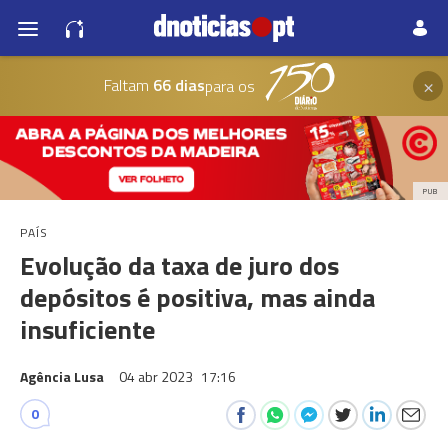
×
Faltam
66 dias
para os
PUB
PAÍS
Evolução da taxa de juro dos
depósitos é positiva, mas ainda
insuficiente
Agência Lusa
04 abr 2023
17:16
0