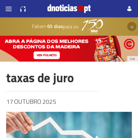
×
Faltam
65 dias
para os
PUB
taxas de juro
17 OUTUBRO 2025