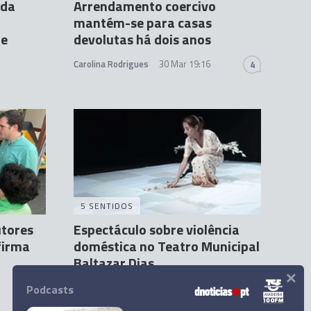
 da
Arrendamento coercivo
mantém-se para casas
te
devolutas há dois anos
Carolina Rodrigues
30 Mar 19:16
4
5 SENTIDOS
utores
Espectáculo sobre violência
firma
doméstica no Teatro Municipal
Baltazar Dias
×
Sandra S. Gonçalves
11:13
Podcasts