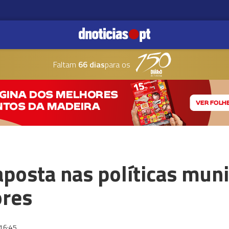
Faltam
66 dias
para os
osta nas políticas munic
ores
16:45