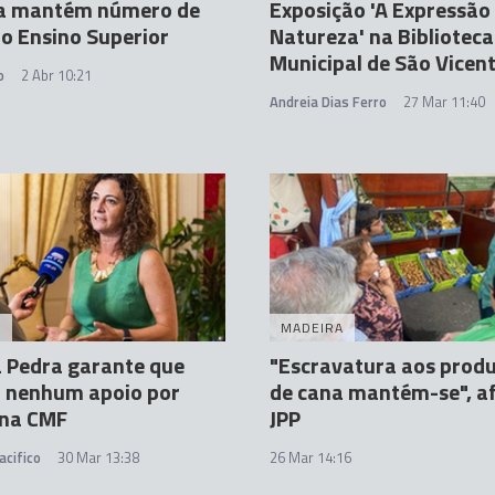
a mantém número de
Exposição 'A Expressão
o Ensino Superior
Natureza' na Biblioteca
Municipal de São Vicen
o
2 Abr 10:21
Andreia Dias Ferro
27 Mar 11:40
A
MADEIRA
a Pedra garante que
"Escravatura aos prod
á nenhum apoio por
de cana mantém-se", a
 na CMF
JPP
acifico
30 Mar 13:38
26 Mar 14:16