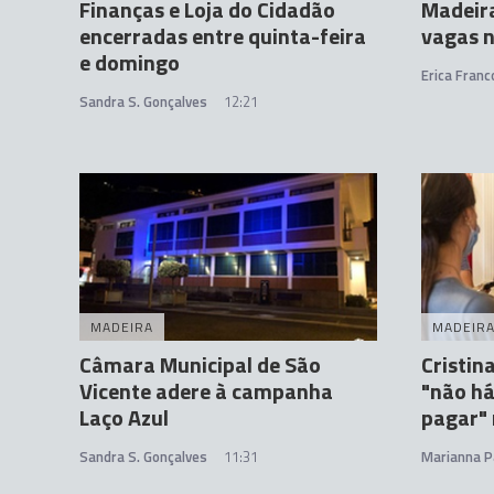
Finanças e Loja do Cidadão
Madeir
encerradas entre quinta-feira
vagas n
e domingo
Erica Franc
Sandra S. Gonçalves
12:21
MADEIRA
MADEIR
Câmara Municipal de São
Cristin
Vicente adere à campanha
"não h
Laço Azul
pagar"
Sandra S. Gonçalves
11:31
Marianna P