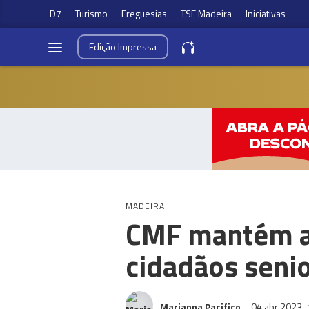
D7
Turismo
Freguesias
TSF Madeira
Iniciativas
Edição
Impressa
MADEIRA
CMF mantém ap
cidadãos seni
Marianna Pacifico
04 abr 2023