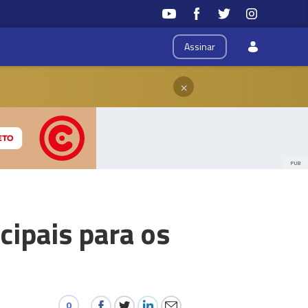
Assinar
×
PUB
ipais para os
0