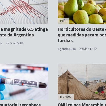
PAÍS
e magnitude 6,5 atinge
Horticultores do Oeste
ste da Argentina
que medidas pecam po
tardias
sa
22 Mar 22:04
Agência Lusa
29 Mar 17:32
MUNDO
quatorial reconhece
ONU coloca Moçambiqu