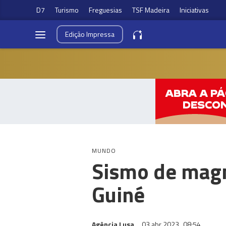
D7
Turismo
Freguesias
TSF Madeira
Iniciativas
Edição
Impressa
MUNDO
Sismo de magn
Guiné
Agência Lusa
03 abr 2023
08:54