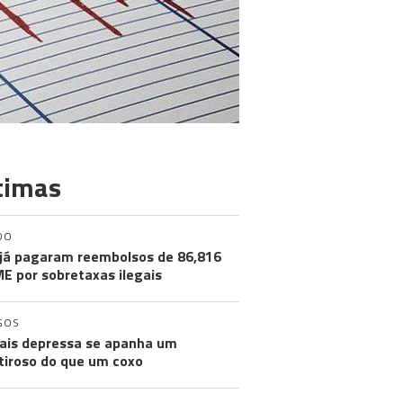
timas
DO
já pagaram reembolsos de 86,816
ME por sobretaxas ilegais
GOS
ais depressa se apanha um
iroso do que um coxo