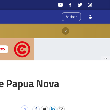
Assinar
×
PUB
de Papua Nova
0