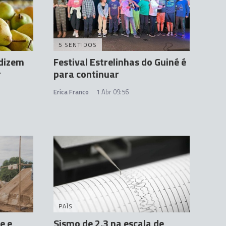
5 SENTIDOS
 dizem
Festival Estrelinhas do Guiné é
r
para continuar
Erica Franco
1 Abr 09:56
PAÍS
e e
Sismo de 2,3 na escala de