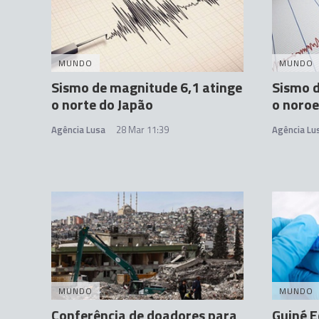
MUNDO
MUNDO
Sismo de magnitude 6,1 atinge
Sismo d
o norte do Japão
o noroe
Agência Lusa
28 Mar 11:39
Agência Lu
MUNDO
MUNDO
Conferência de doadores para
Guiné E