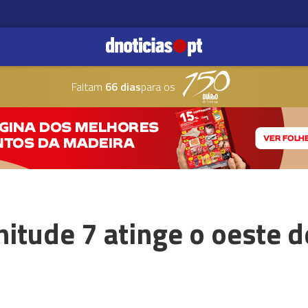
Faltam
66 dias
para os
itude 7 atinge o oeste 