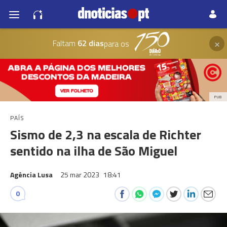
×
Faltam
62 dias
para os
PUB
PAÍS
Sismo de 2,3 na escala de Richter
sentido na ilha de São Miguel
Agência Lusa
25 mar 2023
18:41
0