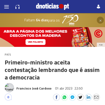
×
Faltam
64 dias
para os
PUB
PAÍS
Primeiro-ministro aceita
contestação lembrando que é assim
a democracia
Francisco José Cardoso
01 abr 2023
22:50
0