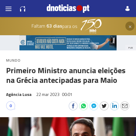
×
Faltam
63 dias
para os
PUB
MUNDO
Primeiro Ministro anuncia eleições
na Grécia antecipadas para Maio
Agência Lusa
22 mar 2023
00:01
0