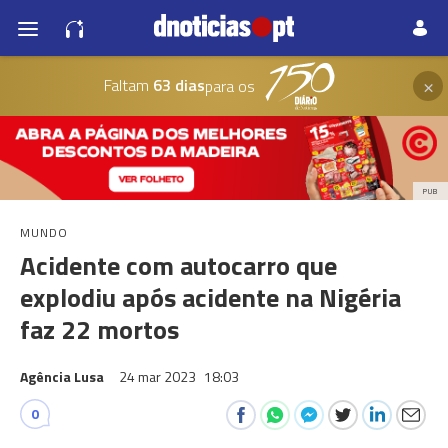
×
Faltam
63 dias
para os
PUB
MUNDO
Acidente com autocarro que
explodiu após acidente na Nigéria
faz 22 mortos
Agência Lusa
24 mar 2023
18:03
0