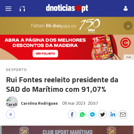
×
Faltam
66 dias
para os
PUB
DESPORTO
Rui Fontes reeleito presidente da
SAD do Marítimo com 91,07%
Carolina Rodrigues
09 mar 2023
20:57
0