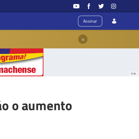
Assinar
×
PUB
ão o aumento