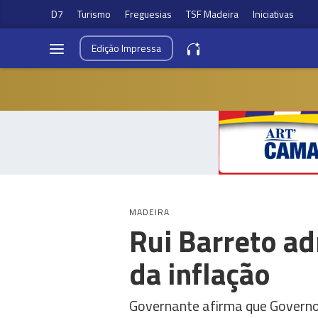
D7
Turismo
Freguesias
TSF Madeira
Iniciativas
Edição
Impressa
MADEIRA
Rui Barreto a
da inflação
Governante afirma que Governo 