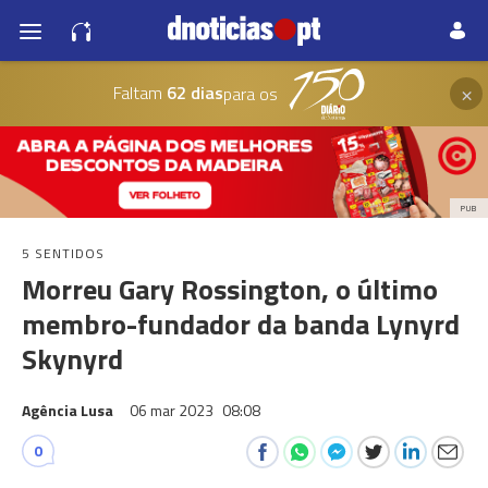
×
Faltam
62 dias
para os
PUB
5 SENTIDOS
Morreu Gary Rossington, o último
membro-fundador da banda Lynyrd
Skynyrd
Agência Lusa
06 mar 2023
08:08
0