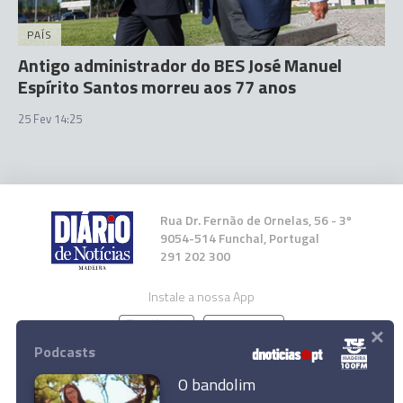
PAÍS
Antigo administrador do BES José Manuel
Espírito Santos morreu aos 77 anos
25 Fev 14:25
Rua Dr. Fernão de Ornelas, 56 - 3º
9054-514 Funchal, Portugal
291 202 300
Instale a nossa App
×
Podcasts
O bandolim