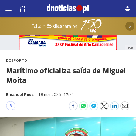
×
Faltam
65 dias
para os
PUB
DESPORTO
Marítimo oficializa saída de Miguel
Moita
Emanuel Rosa
18 mai 2026
17:21
3