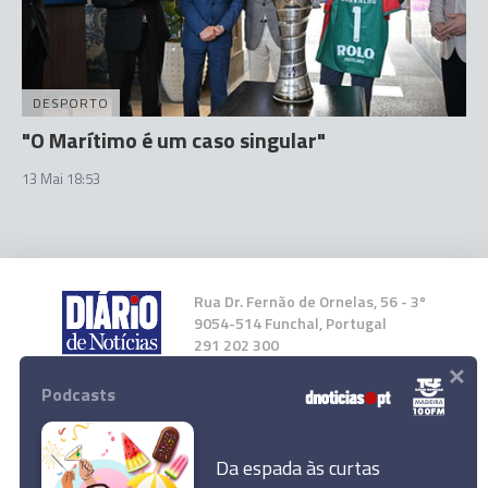
DESPORTO
"O Marítimo é um caso singular"
13 Mai 18:53
Rua Dr. Fernão de Ornelas, 56 - 3º
9054-514 Funchal, Portugal
291 202 300
×
Podcasts
Instale a nossa App
Da espada às curtas