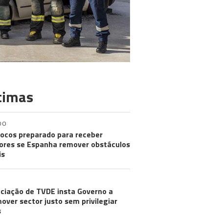
timas
DO
ocos preparado para receber
res se Espanha remover obstáculos
is
ciação de TVDE insta Governo a
over sector justo sem privilegiar
s