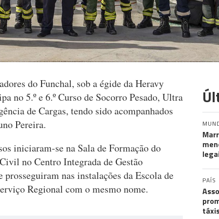
ores do Funchal, sob a égide da Heravy
Úl
pa no 5.º e 6.º Curso de Socorro Pesado, Ultra
ência de Cargas, tendo sido acompanhados
uno Pereira.
MUN
Marr
meno
sos iniciaram-se na Sala de Formação do
lega
Civil no Centro Integrada de Gestão
prosseguiram nas instalações da Escola de
PAÍS
 Serviço Regional com o mesmo nome.
Asso
prom
táxi