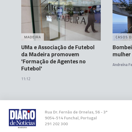
MADEIRA
CASOS D
UMa e Associação de Futebol
Bombei
da Madeira promovem
mulher 
'Formação de Agentes no
Andreína Fe
Futebol'
11:12
Rua Dr. Fernão de Ornelas, 56 - 3º
9054-514 Funchal, Portugal
291 202 300