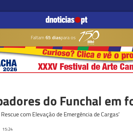
Faltam
65 dias
para os
adores do Funchal em 
y Rescue com Elevação de Emergência de Cargas'
3
15:24