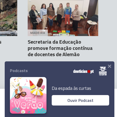
MADEIRA
s
Secretaria da Educação
promove formação contínua
de docentes de Alemão
×
Carolina Rodrigues
23 Mar 18:07
Podcasts
Da espada às curtas
Ouvir Podcast
© 2023 Empresa Diário de Notícias, Lda.
Todos os direitos reservados.