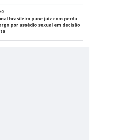
DO
unal brasileiro pune juiz com perda
argo por assédio sexual em decisão
ita