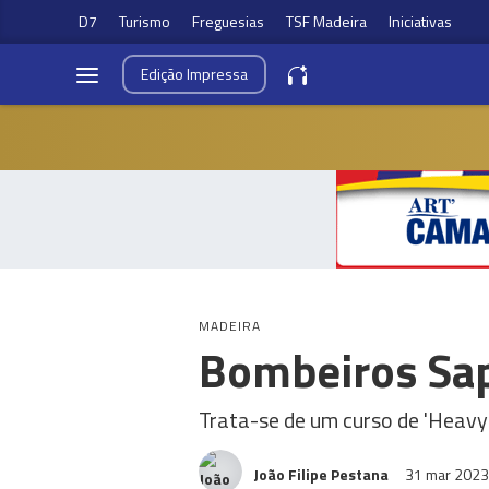
D7
Turismo
Freguesias
TSF Madeira
Iniciativas
Edição
Impressa
MADEIRA
Bombeiros Sap
Trata-se de um curso de 'Heav
João Filipe Pestana
31 mar 202