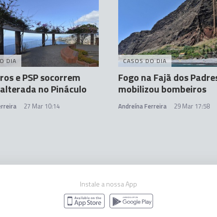
O DIA
CASOS DO DIA
ros e PSP socorrem
Fogo na Fajã dos Padre
alterada no Pináculo
mobilizou bombeiros
rreira
27 Mar 10:14
Andreína Ferreira
29 Mar 17:58
Instale a nossa App