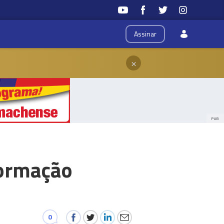
Assinar
×
PUB
formação
0