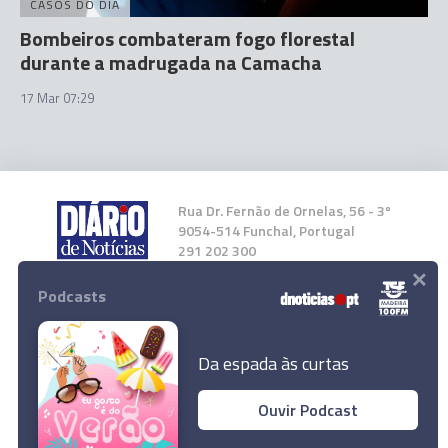
CASOS DO DIA
Bombeiros combateram fogo florestal
durante a madrugada na Camacha
17 Mar 07:29
Rua Dr. Fernão de Ornelas, 56 - 3º
9054-514 Funchal, Portugal
291 202 300
×
Podcasts
Instale a nossa App
Da espada às curtas
Ouvir Podcast
Fogo em paletes mobilizou bombeiros do
© 2023 Empresa Diário de Notícias, Lda.
Funchal