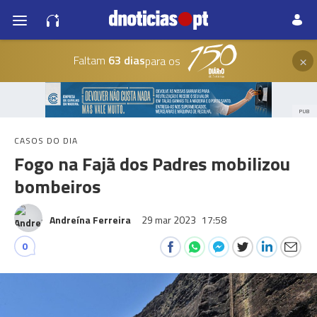
×
Faltam
63 dias
para os
PUB
CASOS DO DIA
Fogo na Fajã dos Padres mobilizou
bombeiros
Andreína Ferreira
29 mar 2023
17:58
0