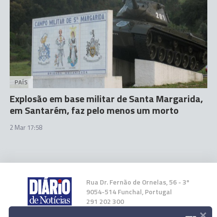
PAÍS
Explosão em base militar de Santa Margarida,
em Santarém, faz pelo menos um morto
2 Mar 17:58
Rua Dr. Fernão de Ornelas, 56 - 3º
9054-514 Funchal, Portugal
291 202 300
×