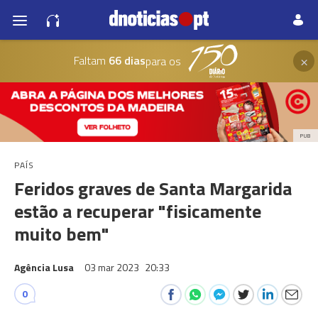
×
Faltam
66 dias
para os
PUB
PAÍS
Feridos graves de Santa Margarida
estão a recuperar "fisicamente
muito bem"
Agência Lusa
03 mar 2023
20:33
0