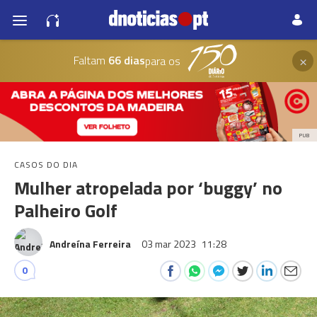
×
Faltam
66 dias
para os
PUB
CASOS DO DIA
Mulher atropelada por ‘buggy’ no
Palheiro Golf
Andreína Ferreira
03 mar 2023
11:28
0