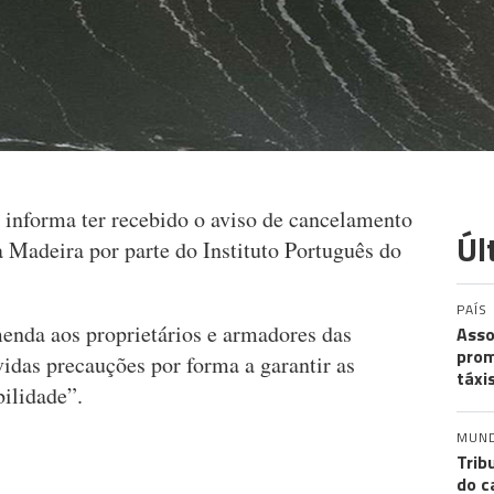
 informa ter recebido o aviso de cancelamento
Úl
a Madeira por parte do Instituto Português do
PAÍS
enda aos proprietários e armadores das
Asso
prom
das precauções por forma a garantir as
táxi
bilidade”.
MUN
Trib
do c