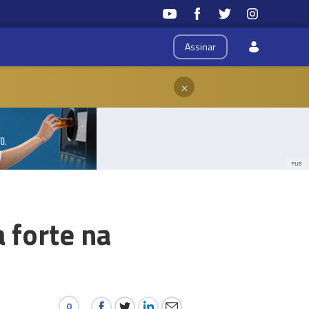
Assinar
×
PUB
 forte na
0