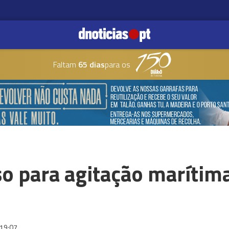
Faltam
65 dias
para os
o para agitação marítima
19:07