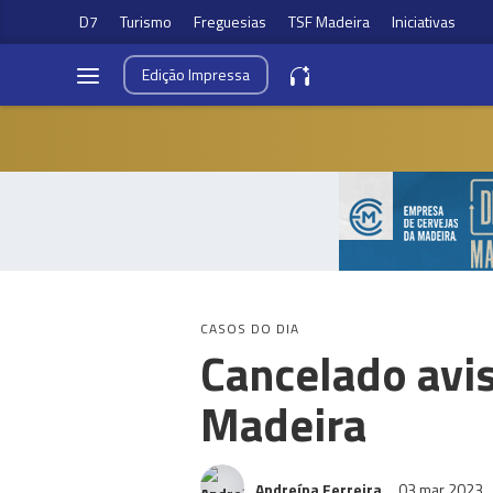
D7
Turismo
Freguesias
TSF Madeira
Iniciativas
Edição
Impressa
CASOS DO DIA
Cancelado avis
Madeira
Andreína Ferreira
03 mar 2023