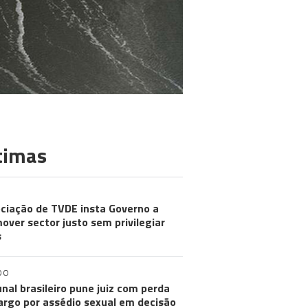
timas
ciação de TVDE insta Governo a
over sector justo sem privilegiar
s
DO
unal brasileiro pune juiz com perda
argo por assédio sexual em decisão