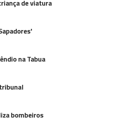
riança de viatura
'Sapadores'
êndio na Tabua
tribunal
liza bombeiros