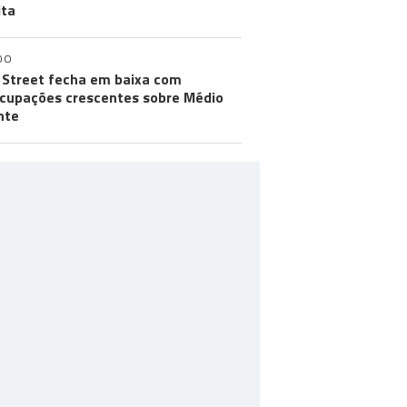
ita
DO
 Street fecha em baixa com
cupações crescentes sobre Médio
nte