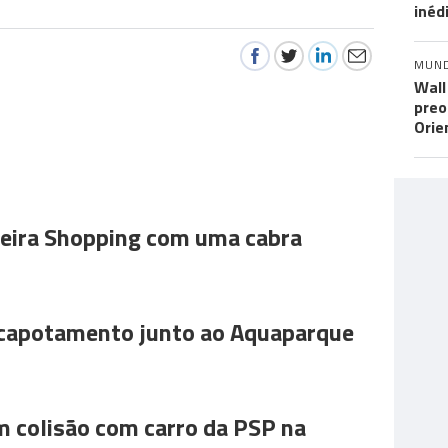
inéd
MUN
Wall
preo
Orie
ira Shopping com uma cabra
 capotamento junto ao Aquaparque
m colisão com carro da PSP na