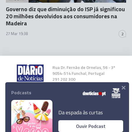
Governo diz que diminuição do ISP já significou
20 milhões devolvidos aos consumidores na
Madeira
27 Mar 19:38
2
Rua Dr. Fernão de Ornelas, 56 - 3º
9054-514 Funchal, Portugal
291 202 300
×
Podcasts
Instale a nossa App
Da espada às curtas
Ouvir Podcast
Rússia diz que 56 crianças ucranianas