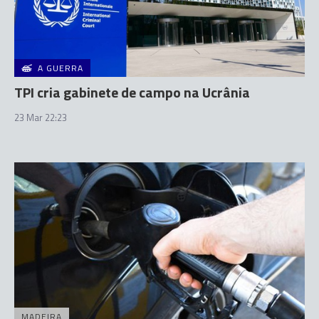
A GUERRA
TPI cria gabinete de campo na Ucrânia
23 Mar 22:23
MADEIRA