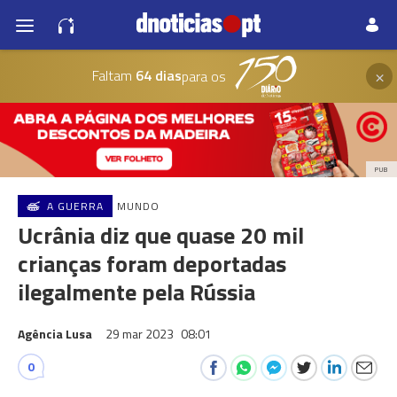
×
Faltam
64 dias
para os
PUB
A GUERRA
MUNDO
Ucrânia diz que quase 20 mil
crianças foram deportadas
ilegalmente pela Rússia
Agência Lusa
29 mar 2023
08:01
0