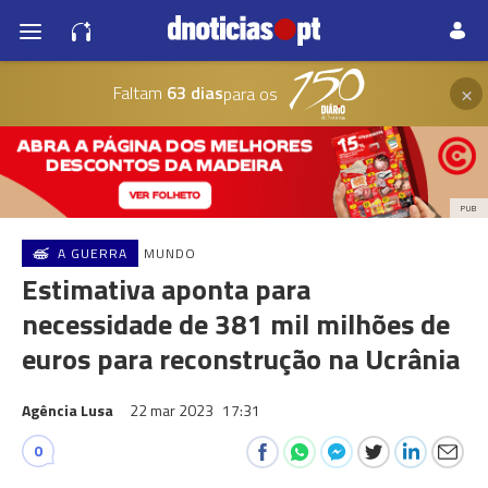
×
Faltam
63 dias
para os
PUB
A GUERRA
MUNDO
Estimativa aponta para
necessidade de 381 mil milhões de
euros para reconstrução na Ucrânia
Agência Lusa
22 mar 2023
17:31
0