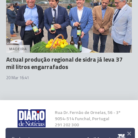
MADEIRA
Actual produção regional de sidra já leva 37
mil litros engarrafados
20 Mar 16:41
Rua Dr. Fernão de Ornelas, 56 - 3º
9054-514 Funchal, Portugal
291 202 300
×