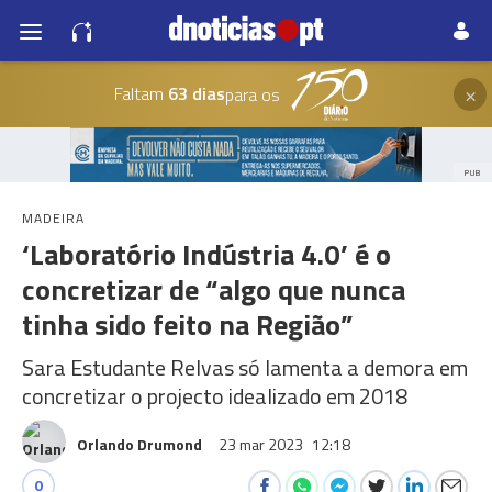
×
Faltam
63 dias
para os
PUB
MADEIRA
‘Laboratório Indústria 4.0’ é o
concretizar de “algo que nunca
tinha sido feito na Região”
Sara Estudante Relvas só lamenta a demora em
concretizar o projecto idealizado em 2018
Orlando Drumond
23 mar 2023
12:18
0