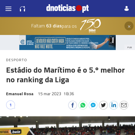
×
Faltam
63 dias
para os
PUB
DESPORTO
Estádio do Marítimo é o 5.º melhor
no ranking da Liga
Emanuel Rosa
15 mar 2023
18:36
1