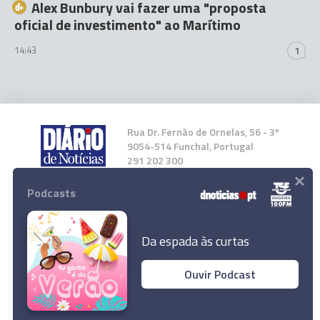
Alex Bunbury vai fazer uma "proposta
oficial de investimento" ao Marítimo
14:43
1
Rua Dr. Fernão de Ornelas, 56 - 3º
9054-514 Funchal, Portugal
291 202 300
×
Podcasts
Instale a nossa App
Da espada às curtas
Ouvir Podcast
© 2023 Empresa Diário de Notícias, Lda.
Todos os direitos reservados.