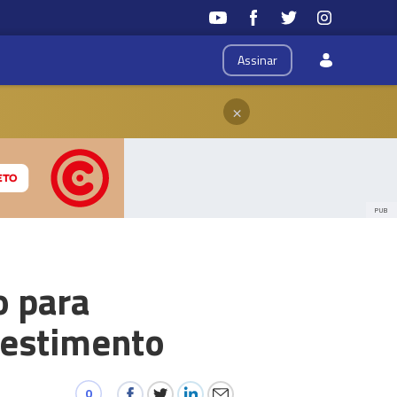
Assinar
×
PUB
o para
vestimento
0