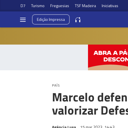
D7
Turismo
Freguesias
TSF Madeira
Iniciativas
Edição
Impressa
PAÍS
Marcelo defen
valorizar Def
Agência Lusa
15 mar 2023
14:43