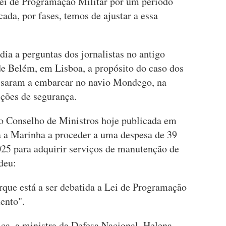
ei de Programação Militar por um período
da, por fases, temos de ajustar a essa
ia a perguntas dos jornalistas no antigo
 de Belém, em Lisboa, a propósito do caso dos
cusaram a embarcar no navio Mondego, na
ições de segurança.
o Conselho de Ministros hoje publicada em
a a Marinha a proceder a uma despesa de 39
025 para adquirir serviços de manutenção de
ondeu:
que está a ser debatida a Lei de Programação
mento".
ca, a ministra da Defesa Nacional, Helena