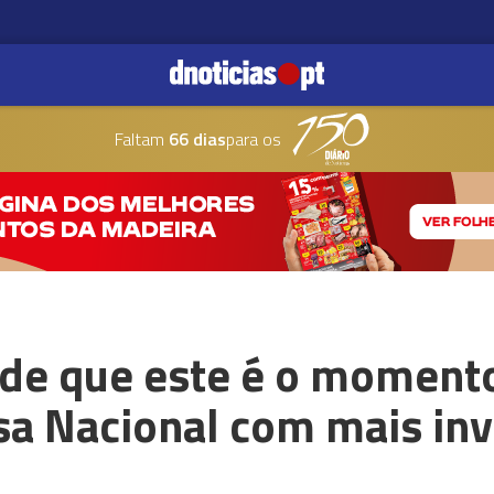
Faltam
66 dias
para os
de que este é o moment
esa Nacional com mais in