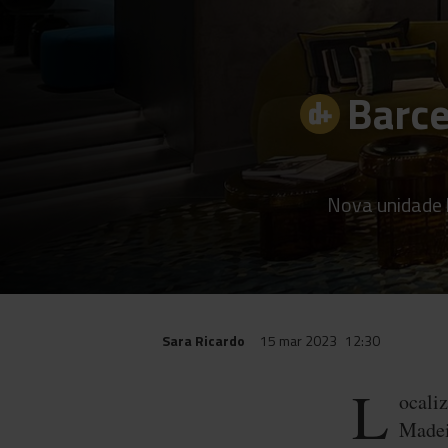
Barce
Nova unidade h
Sara Ricardo
15 mar 2023
12:30
L
ocaliz
Madei