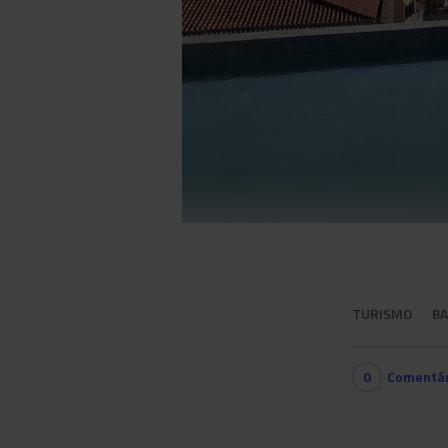
TURISMO
B
0
Comentár