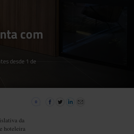
onta com
ntes desde 1 de
0
islativa da
e hoteleira