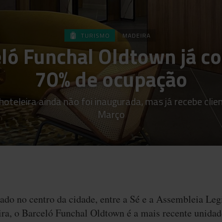
TURISMO
MADEIRA
ló Funchal Oldtown já c
70% de ocupação
oteleira ainda não foi inaugurada, mas já recebe clie
Março
ado no centro da cidade, entre a Sé e a Assembleia Leg
ra, o Barceló Funchal Oldtown é a mais recente unidad