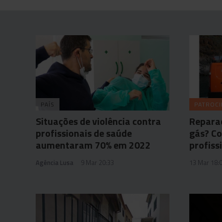
PAÍS
PATROC
Situações de violência contra
Reparaç
profissionais de saúde
gás? Co
aumentaram 70% em 2022
profiss
Agência Lusa
9 Mar 20:33
13 Mar 18: