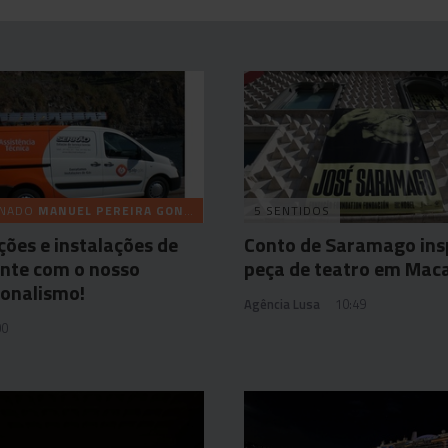
INADO
MANUEL PEREIRA GONÇALVES (SERRÃO) & FILHOS
5 SENTIDOS
ões e instalações de
Conto de Saramago ins
nte com o nosso
peça de teatro em Mac
ionalismo!
Agência Lusa
10:49
00