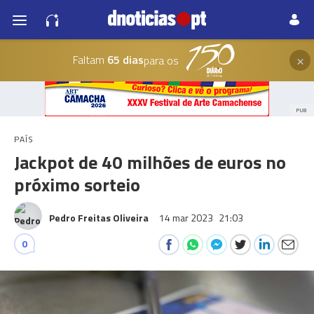
×
Faltam
65 dias
para os
PUB
PAÍS
Jackpot de 40 milhões de euros no
próximo sorteio
Pedro Freitas Oliveira
14 mar 2023
21:03
0