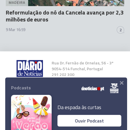
MADEIRA
Reformulação do nó da Cancela avança por 2,3
milhões de euros
9 Mar 16:59
2
Rua Dr. Fernão de Ornelas, 56 - 3º
9054-514 Funchal, Portugal
291 202 300
×
Podcasts
Instale a nossa App
Da espada às curtas
Ouvir Podcast
Jackpot de 27 milhões de euros no próximo
© 2023 Empresa Diário de Notícias, Lda.