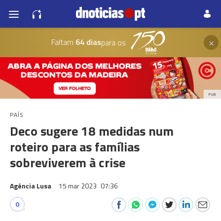
×
Faltam
64 dias
para os
PUB
PAÍS
Deco sugere 18 medidas num
roteiro para as famílias
sobreviverem à crise
Agência Lusa
15 mar 2023
07:36
0