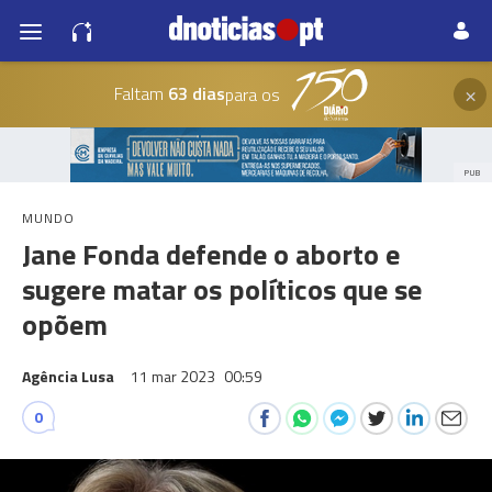
×
Faltam
63 dias
para os
PUB
MUNDO
Jane Fonda defende o aborto e
sugere matar os políticos que se
opõem
Agência Lusa
11 mar 2023
00:59
0