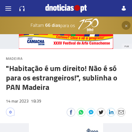
×
Faltam
66 dias
para os
PUB
MADEIRA
"Habitação é um direito! Não é só
para os estrangeiros!", sublinha o
PAN Madeira
14 mar 2023
18:39
0