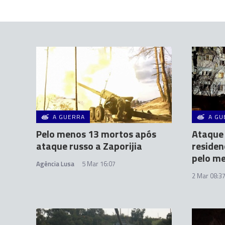
A GUERRA
A GU
Pelo menos 13 mortos após
Ataque 
ataque russo a Zaporijia
residen
pelo me
Agência Lusa
5 Mar 16:07
2 Mar 08:3