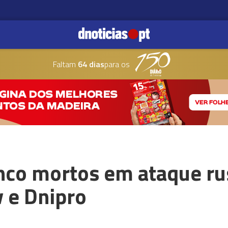
Faltam
64 dias
para os
nco mortos em ataque ru
v e Dnipro