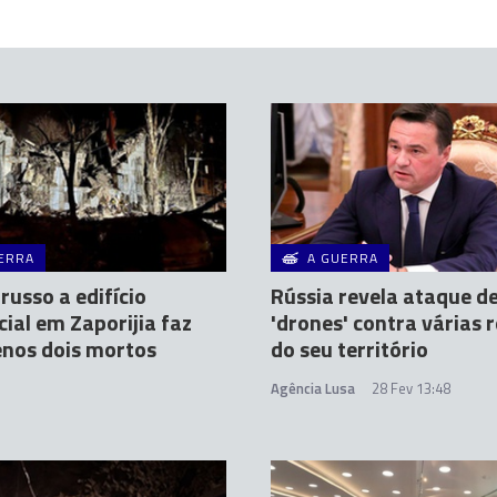
ERRA
A GUERRA
russo a edifício
Rússia revela ataque d
cial em Zaporijia faz
'drones' contra várias 
nos dois mortos
do seu território
7
Agência Lusa
28 Fev 13:48