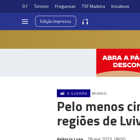
D7
Turismo
Freguesias
TSF Madeira
Iniciativas
Edição
Impressa
A GUERRA
MUNDO
Pelo menos ci
regiões de Lvi
Agência Lusa
09 mar 2023
08:50