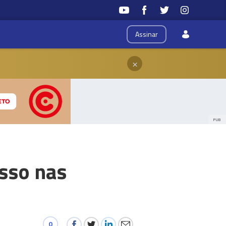
Assinar
×
PUB
sso nas
0