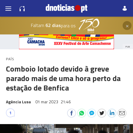
×
Faltam
62 dias
para os
PUB
PAÍS
Comboio lotado devido à greve
parado mais de uma hora perto da
estação de Benfica
Agência Lusa
01 mar 2023
21:46
1