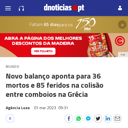
×
Faltam
65 dias
para os
PUB
MUNDO
Novo balanço aponta para 36
mortos e 85 feridos na colisão
entre comboios na Grécia
Agência Lusa
01 mar 2023
09:31
0