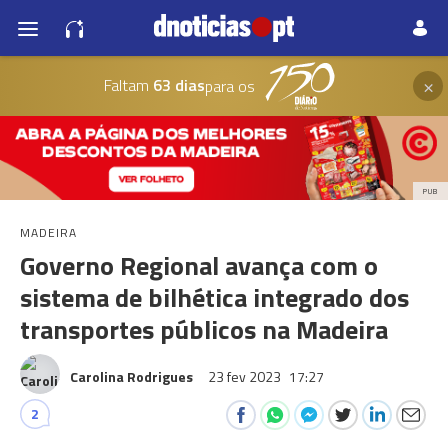
×
Faltam
63 dias
para os
PUB
MADEIRA
Governo Regional avança com o
sistema de bilhética integrado dos
transportes públicos na Madeira
Carolina Rodrigues
23 fev 2023
17:27
2