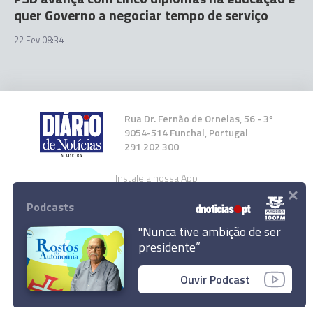
quer Governo a negociar tempo de serviço
22 Fev 08:34
Rua Dr. Fernão de Ornelas, 56 - 3º
9054-514 Funchal, Portugal
291 202 300
Instale a nossa App
×
Podcasts
"Nunca tive ambição de ser
presidente”
© 2023 Empresa Diário de Notícias, Lda.
Ouvir Podcast
Todos os direitos reservados.