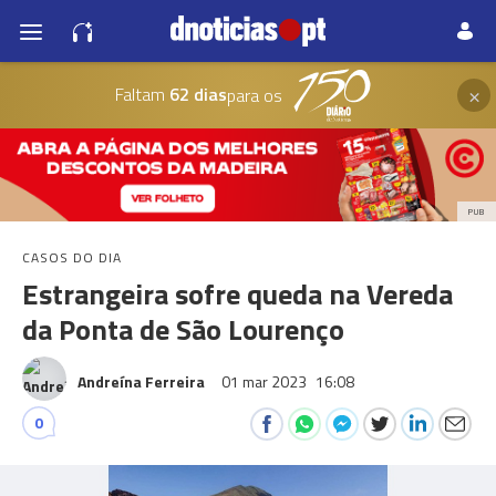
×
Faltam
62 dias
para os
PUB
CASOS DO DIA
Estrangeira sofre queda na Vereda
da Ponta de São Lourenço
Andreína Ferreira
01 mar 2023
16:08
0