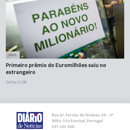
PAÍS
Primeiro prémio do Euromilhões saiu no
estrangeiro
24 Fev 21:06
Rua Dr. Fernão de Ornelas, 56 - 3º
9054-514 Funchal, Portugal
291 202 300