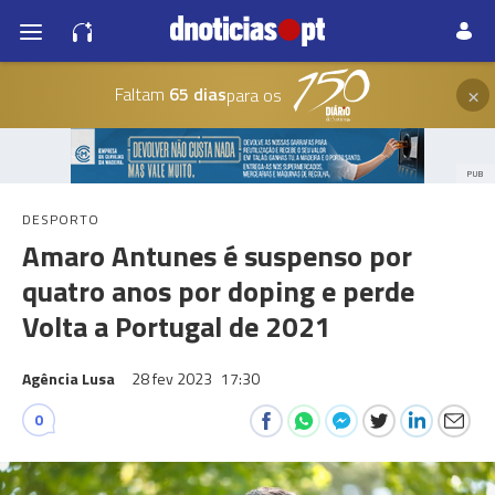
×
Faltam
65 dias
para os
PUB
DESPORTO
Amaro Antunes é suspenso por
quatro anos por doping e perde
Volta a Portugal de 2021
Agência Lusa
28 fev 2023
17:30
0