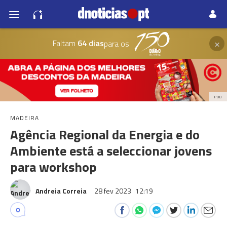
×
Faltam
64 dias
para os
PUB
MADEIRA
Agência Regional da Energia e do
Ambiente está a seleccionar jovens
para workshop
Andreia Correia
28 fev 2023
12:19
0