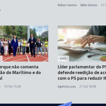
Rúben Santos
Nélio Gomes
27 
7
A
PAÍS
erque não comenta
Líder parlamentar do P
ão do Marítimo e do
defende reedição de ac
al
com o PS para reduzir I
o
19 Set 15:58
Agência Lusa
21 Set 18:58