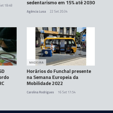
sedentarismo em 15% até 2030
Set 18:48
Agência Lusa
22 Set 20:34
MADEIRA
SD
Horários do Funchal presente
ordo
na Semana Europeia da
RC
Mobilidade 2022
Carolina Rodrigues
16 Set 17:54