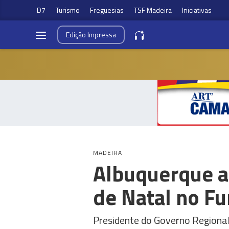
D7
Turismo
Freguesias
TSF Madeira
Iniciativas
Edição
Impressa
MADEIRA
Albuquerque a
de Natal no Fu
Presidente do Governo Regional 