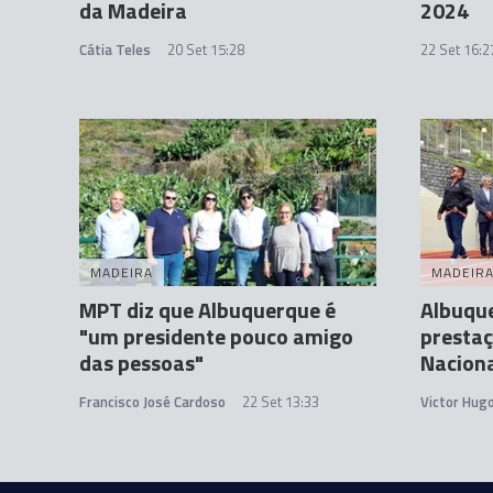
da Madeira
2024
Cátia Teles
20 Set 15:28
22 Set 16:2
MADEIRA
MADEIR
MPT diz que Albuquerque é
Albuqu
"um presidente pouco amigo
prestaç
das pessoas"
Nacion
Francisco José Cardoso
22 Set 13:33
Victor Hug