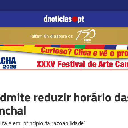
Faltam
64 dias
para os
dmite reduzir horário da
nchal
fala em "princípio da razoabilidade"