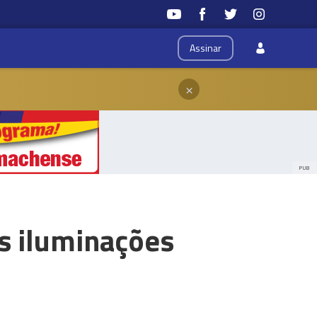
Assinar
×
PUB
s iluminações