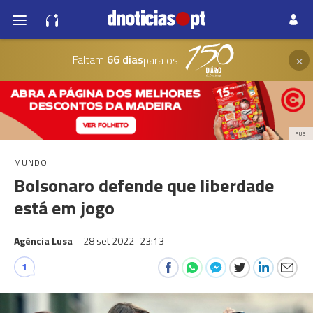
×
Faltam
66 dias
para os
PUB
MUNDO
Bolsonaro defende que liberdade
está em jogo
Agência Lusa
28 set 2022
23:13
1