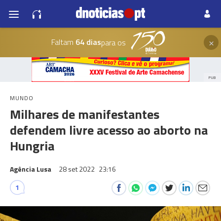
×
Faltam
64 dias
para os
PUB
MUNDO
Milhares de manifestantes
defendem livre acesso ao aborto na
Hungria
Agência Lusa
28 set 2022
23:16
1