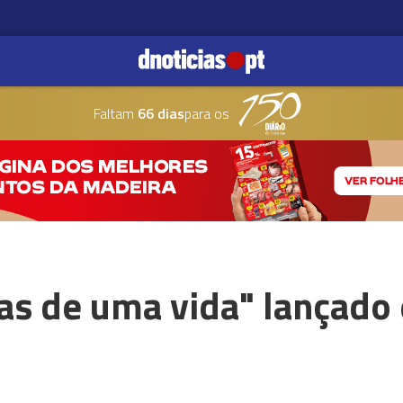
Faltam
66 dias
para os
as de uma vida" lançado