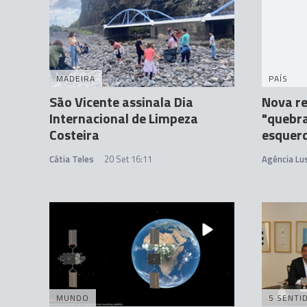
MADEIRA
PAÍS
São Vicente assinala Dia
Nova re
Internacional de Limpeza
"quebra
Costeira
esquerd
Cátia Teles
20 Set 16:11
Agência Lu
MUNDO
5 SENTI