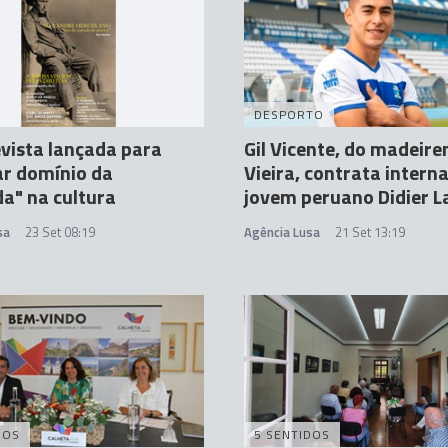
DESPORTO
vista lançada para
Gil Vicente, do madeire
r domínio da
Vieira, contrata intern
a" na cultura
jovem peruano Didier L
sa
23 Set 08:19
Agência Lusa
21 Set 13:19
DOS
5 SENTIDOS