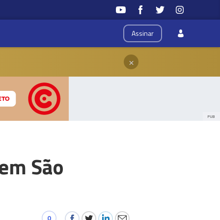
Assinar
×
PUB
 em São
0