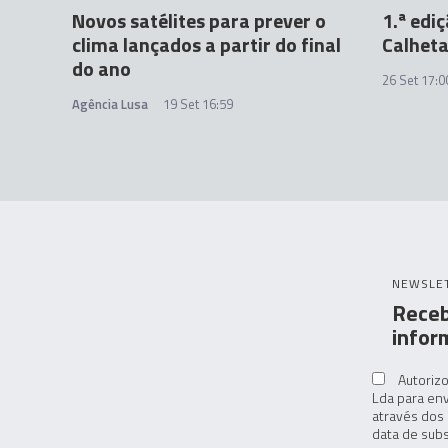
Novos satélites para prever o
1.ª edi
clima lançados a partir do final
Calheta
do ano
26 Set 17:0
Agência Lusa
19 Set 16:59
NEWSLE
Receb
infor
Autorizo
Lda para env
através dos 
data de subs