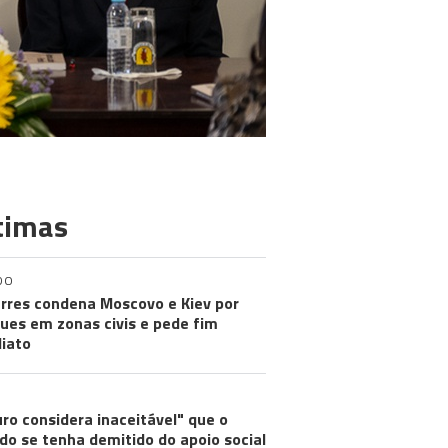
timas
DO
rres condena Moscovo e Kiev por
ues em zonas civis e pede fim
iato
ro considera inaceitável" que o
do se tenha demitido do apoio social