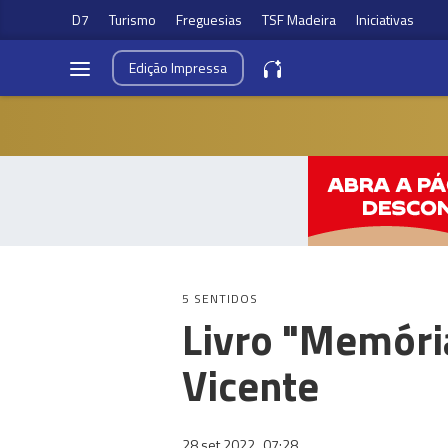
D7
Turismo
Freguesias
TSF Madeira
Iniciativas
Edição
Impressa
5 SENTIDOS
Livro "Memóri
Vicente
28 set 2022
07:28