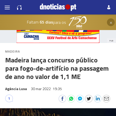
×
Faltam
65 dias
para os
PUB
MADEIRA
Madeira lança concurso público
para fogo-de-artifício na passagem
de ano no valor de 1,1 ME
Agência Lusa
30 mar 2022
19:35
1