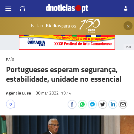
×
Faltam
64 dias
para os
PUB
PAÍS
Portugueses esperam segurança,
estabilidade, unidade no essencial
Agência Lusa
30 mar 2022
19:14
0